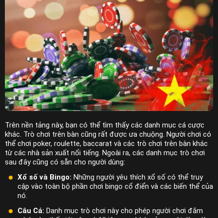
Trên nền tảng này, bạn có thể tìm thấy các danh mục cá cược
khác. Trò chơi trên bàn cũng rất được ưa chuộng. Người chơi có
thể chơi poker, roulette, baccarat và các trò chơi trên bàn khác
từ các nhà sản xuất nổi tiếng. Ngoài ra, các danh mục trò chơi
sau đây cũng có sẵn cho người dùng:
Xổ số và Bingo:
Những người yêu thích xổ số có thể truy
cập vào toàn bộ phần chơi bingo cổ điển và các biến thể của
nó.
Câu Cá:
Danh mục trò chơi này cho phép người chơi đắm