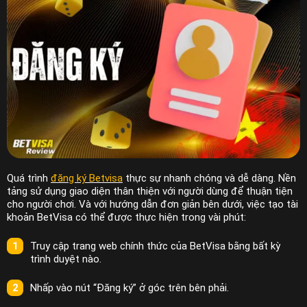
Quá trình
đăng ký Betvisa
thực sự nhanh chóng và dễ dàng. Nền
tảng sử dụng giao diện thân thiện với người dùng để thuận tiện
cho người chơi. Và với hướng dẫn đơn giản bên dưới, việc tạo tài
khoản BetVisa có thể được thực hiện trong vài phút:
Truy cập trang web chính thức của BetVisa bằng bất kỳ
trình duyệt nào.
Nhấp vào nút “Đăng ký” ở góc trên bên phải.