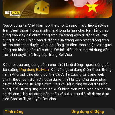
Người dùng tại Việt Nam có thể chơi Casino Trực tiếp BetVisa
trên điện thoại thông minh mà không bị hạn chế. Nền tảng này
cung cấp đầy đủ chức năng trên cả trang web di động và ứng
dụng di động. Phiên bản di động của trang web hoạt động trên
tất cả các trình duyệt và cung cấp giao diện thân thiện với người
dùng mà không cần tải xuống. Để bắt đầu chơi, người dùng cần
mở trình duyệt và truy cập trang BetVisa.
Để chơi qua ứng dụng dành cho thiết bị di động, người dùng cần
tải xuống
Ứng dụng Betvisa
. Đối với người dùng điện thoại thông
minh Android, ứng dụng có thể được tải xuống từ trang web
chính thức, còn đối với người dùng thiết bị iOS, ứng dụng phải
được tải xuống từ App Store. Sau khi tải xuống và cài đặt ứng
dụng, biểu tượng ứng dụng sẽ xuất hiện trên màn hình chính của
người dùng. Người dùng nên nhấp vào đó, sau đó sẽ được đưa
đến Casino Trực tuyến BetVisa.
Tính năng
Ứng dụng di động