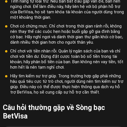
Tính năng tự loại trừ. Nếu bạn bắt đầu gặp vấn đề, bạn nên
ngừng chơi. Để làm điều này, hãy liên hệ với bộ phận hỗ trợ
của BetVisa, họ sẽ tạm khóa tài khoản của người dùng trong
một khoảng thời gian.
Chơi có chừng mực. Chỉ chơi trong thời gian rảnh rỗi, không
nên thay thế các cuộc hẹn hoặc buổi gặp gỡ gia đình bằng
cờ bạc. Hãy nghỉ ngơi và dành thời gian thư giãn khỏi cờ bạc,
dành nhiều thời gian hơn cho người thân yêu.
Chỉ chơi với tiền nhàn rỗi. Quản lý ngân sách của bạn và chỉ
chơi với tiền dư. Đừng đặt cược toàn bộ số tiền trong tài
khoản; hãy phân bổ tiền của bạn. Bạn không nên vay tiền, tốt
hơn hết là nên tạm nghỉ chơi.
Hãy tìm kiếm sự trợ giúp. Trong trường hợp gặp phải những
hậu quả tiêu cực từ trò chơi, người dùng nên tìm kiếm sự trợ
giúp. Điều này có thể được thực hiện thông qua dịch vụ hỗ
trợ BetVisa, họ sẽ cung cấp sự hỗ trợ cần thiết.
Câu hỏi thường gặp về Sòng bạc
BetVisa