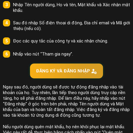
Nhập Tên người dùng, Họ và tên, Mật khẩu và Xác nhận mật
khẩu.
Sau đó nhập Số điện thoại di động, Địa chỉ email và Mã giới
thiệu (nếu có).
Đọc các quy tắc của công ty và xác nhận chúng.
Nhấp vào nút “Tham gia ngay”.
ĐĂNG KÝ VÀ ĐĂNG NHẬP
Ngay sau đó, người dùng sẽ được tự động đăng nhập vào tài
khoản của họ. Tuy nhiên, lần tiếp theo người dùng truy cập nền
tảng, họ sẽ phải đăng nhập. Để làm điều này, hãy nhấp vào nút
“Đăng nhập” ở góc trên bên phải, nhập Tên người dùng và Mật
khẩu của bạn và hoàn tất đăng nhập. Việc đăng ký và đăng nhập
vào tài khoản từ ứng dụng di động cũng tương tự.
Nếu người dùng quên mật khẩu, họ nên khôi phục lại mật khẩu.
Việc này rất dễ thực hiện bằng cách nhấn vào nút “Quên mật