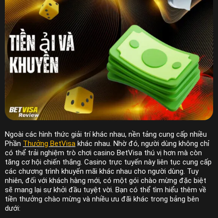
Ngoài các hình thức giải trí khác nhau, nền tảng cung cấp nhiều
Phần
Thưởng BetVisa
khác nhau. Nhờ đó, người dùng không chỉ
có thể trải nghiệm trò chơi casino BetVisa thú vị hơn mà còn
tăng cơ hội chiến thắng. Casino trực tuyến này liên tục cung cấp
các chương trình khuyến mãi khác nhau cho người dùng. Tuy
nhiên, đối với khách hàng mới, có một gói chào mừng đặc biệt
sẽ mang lại sự khởi đầu tuyệt vời. Bạn có thể tìm hiểu thêm về
tiền thưởng chào mừng và nhiều ưu đãi khác trong bảng bên
dưới: