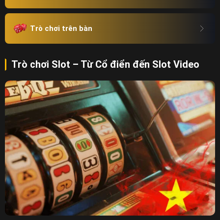
Trò chơi trên bàn
Trò chơi Slot – Từ Cổ điển đến Slot Video