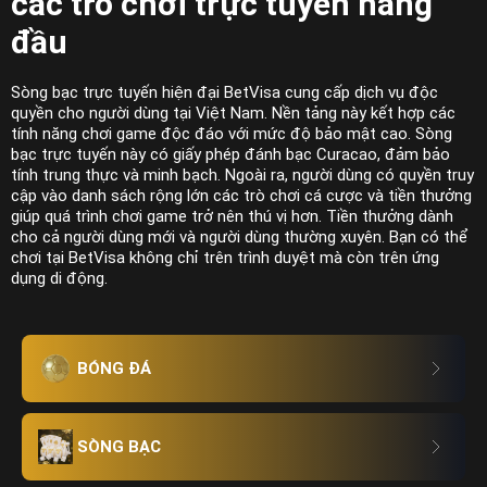
các trò chơi trực tuyến hàng
đầu
Sòng bạc trực tuyến hiện đại BetVisa cung cấp dịch vụ độc
quyền cho người dùng tại Việt Nam. Nền tảng này kết hợp các
tính năng chơi game độc đáo với mức độ bảo mật cao. Sòng
bạc trực tuyến này có giấy phép đánh bạc Curacao, đảm bảo
tính trung thực và minh bạch. Ngoài ra, người dùng có quyền truy
cập vào danh sách rộng lớn các trò chơi cá cược và tiền thưởng
giúp quá trình chơi game trở nên thú vị hơn. Tiền thưởng dành
cho cả người dùng mới và người dùng thường xuyên. Bạn có thể
chơi tại BetVisa không chỉ trên trình duyệt mà còn trên ứng
dụng di động.
BÓNG ĐÁ
SÒNG BẠC