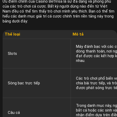
Ưu điểm chính của Casino BetVisa là sự đa dạng và phong phú
của các trò chơi cá cược. Bất kỳ người dùng nào đến từ Việt
Nam đều có thể tìm thấy trò chơi mình yêu thích. Bạn có thể tìm
hiểu các danh mục giải trí cá cược chính trên nền tảng này trong
bảng dưới đây:
Thể loại
Mô tả
Máy đánh bạc với các 
dòng thanh toán, nơi ng
Slots
đạt được các kết hợp 
nhau.
Các trò chơi phổ biến v
Sòng bạc trực tiếp
chia bài trực tiếp, và tr
được phát sóng trực ti
Trong danh mục này, ng
bắt cá hoặc các sinh vậ
Câu cá
nhận điểm dựa trên điều