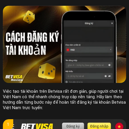
Việc tạo tài khoản trên Betvisa rất đơn giản, giúp người chơi tại
Việt Nam có thể nhanh chóng truy cập nền tảng. Hãy làm theo
hướng dẫn từng bước này để hoàn tất đăng ký tài khoản Betvisa
Việt Nam trực tuyến:
1