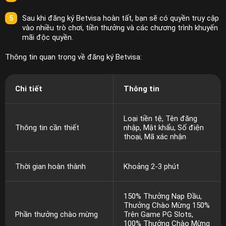
Sau khi đăng ký Betvisa hoàn tất, bạn sẽ có quyền truy cập
vào nhiều trò chơi, tiền thưởng và các chương trình khuyến
mãi độc quyền.
Thông tin quan trọng về đăng ký Betvisa:
Chi tiết
Thông tin
Loại tiền tệ, Tên đăng
Thông tin cần thiết
nhập, Mật khẩu, Số điện
thoại, Mã xác nhận
Thời gian hoàn thành
Khoảng 2-3 phút
150% Thưởng Nạp Đầu,
Thưởng Chào Mừng 150%
Phần thưởng chào mừng
Trên Game PG Slots,
100% Thưởng Chào Mừng