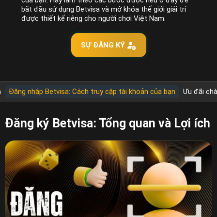
của bạn. Hãy làm theo các bước được nêu ở đây để
bắt đầu sử dụng Betvisa và mở khóa thế giới giải trí
được thiết kế riêng cho người chơi Việt Nam.
SỰ ĐĂNG KÝ
a
Đăng nhập Betvisa: Cách truy cập tài khoản của bạn
Ưu đãi ch
Đăng ký Betvisa: Tổng quan và Lợi ích