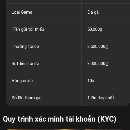
Loại Game
Đá gà
Tiền gửi tối thiểu
50,000₫
Thưởng tối đa
2,500,000₫
Rút tiền tối đa
8,000,000₫
Vòng cược
10x
Số lần tham gia
1 lần duy nhất
Quy trình xác minh tài khoản (KYC)