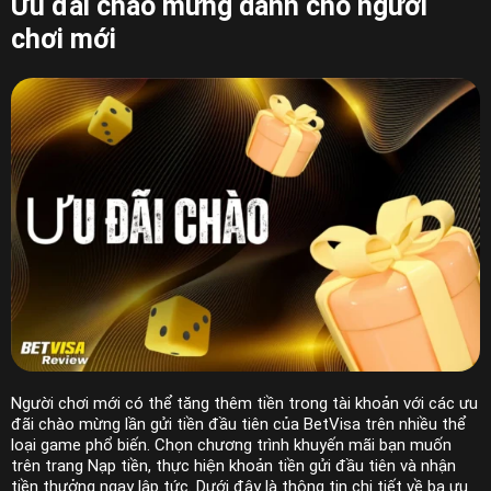
Ưu đãi chào mừng dành cho người
chơi mới
Người chơi mới có thể tăng thêm tiền trong tài khoản với các ưu
đãi chào mừng lần gửi tiền đầu tiên của BetVisa trên nhiều thể
loại game phổ biến. Chọn chương trình khuyến mãi bạn muốn
trên trang Nạp tiền, thực hiện khoản tiền gửi đầu tiên và nhận
tiền thưởng ngay lập tức. Dưới đây là thông tin chi tiết về ba ưu