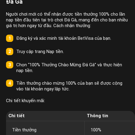
Đá Gà
Người chơi mới có thể nhận được tiền thưởng 100% cho lần
nạp tiền đầu tiên tại trò chơi Đá Gà, mang đến cho bạn nhiều
giá trị hơn ngay từ đầu. Cách nhận thưởng:
Đăng ký và xác minh tài khoản BetVisa của bạn.
Truy cập trang Nạp tiền.
Chọn “100% Thưởng Chào Mừng Đá Gà” và thực hiện
nạp tiền.
Tiền thưởng chào mừng 100% của bạn sẽ được cộng
vào tài khoản ngay lập tức.
Chi tiết khuyến mãi:
Chi tiết
Thông tin
Tiền thưởng
100%