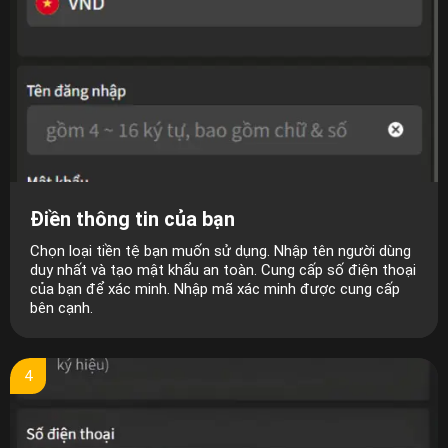
Điền thông tin của bạn
Chọn loại tiền tệ bạn muốn sử dụng. Nhập tên người dùng
duy nhất và tạo mật khẩu an toàn. Cung cấp số điện thoại
của bạn để xác minh. Nhập mã xác minh được cung cấp
bên cạnh.
4