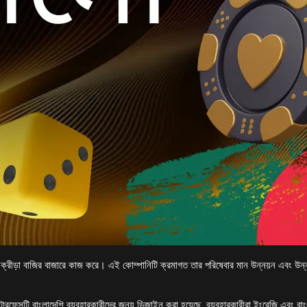
বং ক্রীড়া বাজির বাজারে কাজ করে। এই কোম্পানিটি ক্রমাগত তার পরিষেবার মান উন্নয়ন এবং 
টারফেসটি বাংলাদেশি ব্যবহারকারীদের জন্য ডিজাইন করা হয়েছে, ব্যবহারকারীরা ইংরেজি এবং বাংলার