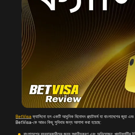
BetVisa
ক্যাসিনো হল একটি আধুনিক বিনোদন প্ল্যাটফর্ম যা বাংলাদেশের জুয়া এ
BetVisa-কে আরও কিছু সুবিধার জন্য আলাদা করা হয়েছে:
বাংলাদেশের ব্যবহারকারীদের জন্য স্থানীয়করণ এবং অভিযোজন: প্ল্যাটফর্মটির ইন্