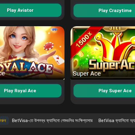
Play Aviator
Play Crazytime
Play Royal Ace
Play Super Ace
করুন
BetVisa-তে উপলব্ধ ক্যাসিনো গেমগুলির সংক্ষিপ্তসার
BetVisa ক্যাসিনো অ্য