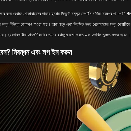
ার করে যেখানে খেলোয়াড়দের হাজার হাজার ইভেন্টে বিস্তৃত স্পোর্টস বাজির বিকল্পের পাশাপাশি শীর
ের জন্য বিভিন্ন বোনাসও পাওয়া যায়। তারা নতুন এবং নিয়মিত উভয় খেলোয়াড়ের জন্য খেলাটি
ফার করে। ব্যবহারকারীরা তাৎক্ষণিকভাবে তাদের ব্যালেন্স জমা করতে এবং তহবিল তুলতে সক্ষম হবেন।
রবেন? নিবন্ধন এবং লগ ইন করুন