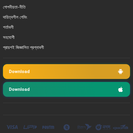
গোপনীয়তা-নীতি
দায়িত্বশীল গেমিং
শর্তাবলী
সহযোগী
প্রায়শই জিজ্ঞাসিত প্রশ্নাবলী
Download
Download