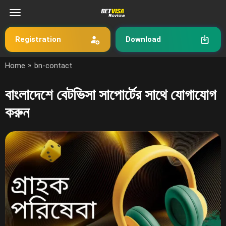
Registration
Download
»
Home
bn-contact
বাংলাদেশে বেটভিসা সাপোর্টের সাথে যোগাযোগ
করুন