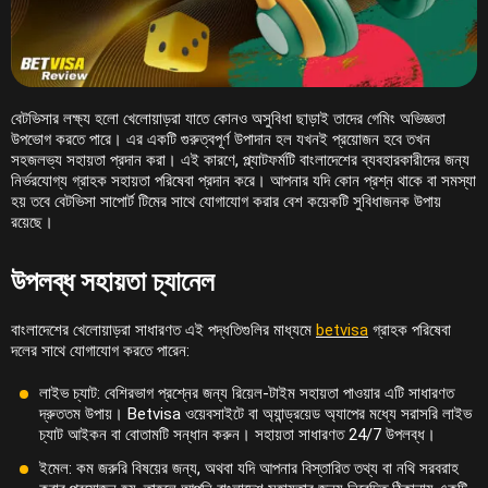
বেটভিসার লক্ষ্য হলো খেলোয়াড়রা যাতে কোনও অসুবিধা ছাড়াই তাদের গেমিং অভিজ্ঞতা
উপভোগ করতে পারে। এর একটি গুরুত্বপূর্ণ উপাদান হল যখনই প্রয়োজন হবে তখন
সহজলভ্য সহায়তা প্রদান করা। এই কারণে, প্ল্যাটফর্মটি বাংলাদেশের ব্যবহারকারীদের জন্য
নির্ভরযোগ্য গ্রাহক সহায়তা পরিষেবা প্রদান করে। আপনার যদি কোন প্রশ্ন থাকে বা সমস্যা
হয় তবে বেটভিসা সাপোর্ট টিমের সাথে যোগাযোগ করার বেশ কয়েকটি সুবিধাজনক উপায়
রয়েছে।
উপলব্ধ সহায়তা চ্যানেল
বাংলাদেশের খেলোয়াড়রা সাধারণত এই পদ্ধতিগুলির মাধ্যমে
betvisa
গ্রাহক পরিষেবা
দলের সাথে যোগাযোগ করতে পারেন:
লাইভ চ্যাট: বেশিরভাগ প্রশ্নের জন্য রিয়েল-টাইম সহায়তা পাওয়ার এটি সাধারণত
দ্রুততম উপায়। Betvisa ওয়েবসাইটে বা অ্যান্ড্রয়েড অ্যাপের মধ্যে সরাসরি লাইভ
চ্যাট আইকন বা বোতামটি সন্ধান করুন। সহায়তা সাধারণত 24/7 উপলব্ধ।
ইমেল: কম জরুরি বিষয়ের জন্য, অথবা যদি আপনার বিস্তারিত তথ্য বা নথি সরবরাহ