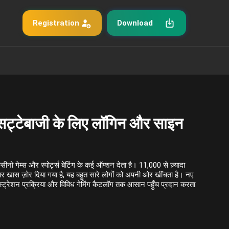
Registration
Download
सट्टेबाजी के लिए लॉगिन और साइन
नो गेम्स और स्पोर्ट्स बेटिंग के कई ऑप्शन देता है। 11,000 से ज़्यादा
ंग पर खास ज़ोर दिया गया है, यह बहुत सारे लोगों को अपनी ओर खींचता है। नए
िस्ट्रेशन प्रक्रिया और विविध गेमिंग कैटलॉग तक आसान पहुँच प्रदान करता