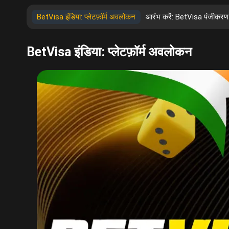
BetVisa इंडिया: प्लेटफ़ॉर्म अवलोकन
आरंभ करें: BetVisa पंजीकर
BetVisa इंडिया: प्लेटफ़ॉर्म अवलोकन