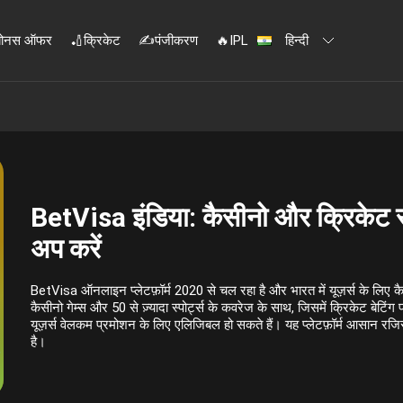
बोनस ऑफर
🏏क्रिकेट
✍पंजीकरण
🔥IPL
हिन्दी
हिन्दी
English
Tiếng
Việt
াংলা
BetVisa इंडिया: कैसीनो और क्रिकेट 
अप करें
BetVisa ऑनलाइन प्लेटफ़ॉर्म 2020 से चल रहा है और भारत में यूज़र्स के लिए कैसी
कैसीनो गेम्स और 50 से ज़्यादा स्पोर्ट्स के कवरेज के साथ, जिसमें क्रिकेट बेटि
यूज़र्स वेलकम प्रमोशन के लिए एलिजिबल हो सकते हैं। यह प्लेटफ़ॉर्म आसान रज
है।