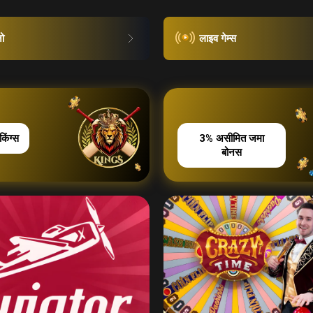
ो
लाइव गेम्स
किंग्स
3% असीमित जमा
बोनस