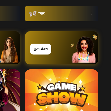
पोकर
मुफ़्त बोनस