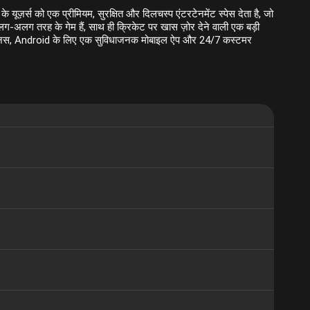
यूज़र्स को एक प्रीमियम, सुरक्षित और दिलचस्प एंटरटेनमेंट स्पेस देता है, जो
ग-अलग तरह के गेम हैं, साथ ही क्रिकेट पर खास ज़ोर देने वाली एक बड़ी
र्षक बोनस, Android के लिए एक सुविधाजनक मोबाइल ऐप और 24/7 कस्टमर