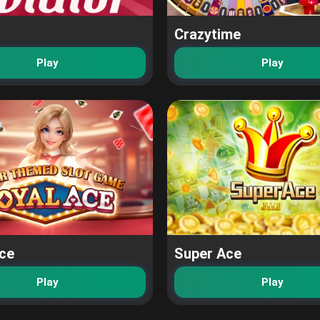
Crazytime
Play
Play
ce
Super Ace
Play
Play